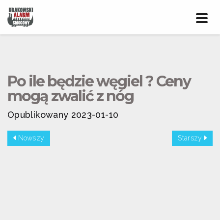
Prze
nawig
Po ile będzie węgiel ? Ceny
mogą zwalić z nóg
Opublikowany 2023-01-10
Nowszy
Starszy