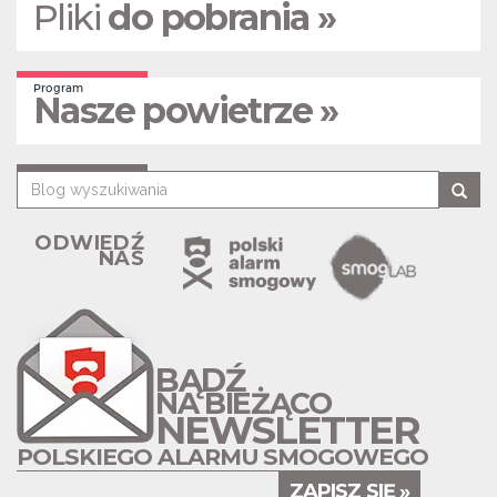
Pliki
do pobrania »
Program
Nasze powietrze »
ODWIEDŹ
NAS
BĄDŹ
NA BIEŻĄCO
NEWSLETTER
POLSKIEGO ALARMU SMOGOWEGO
ZAPISZ SIĘ »