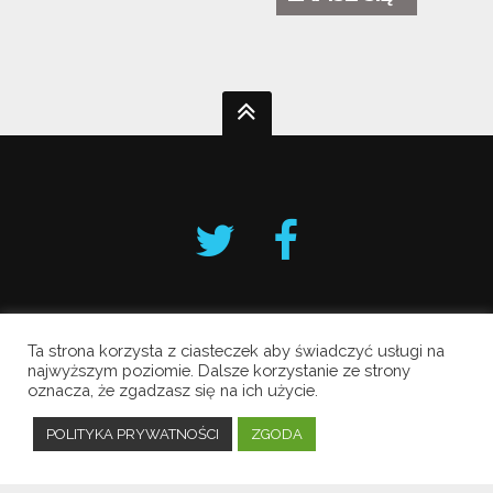
Ta strona korzysta z ciasteczek aby świadczyć usługi na
Krakowski Alarm Smogowy
najwyższym poziomie. Dalsze korzystanie ze strony
oznacza, że zgadzasz się na ich użycie.
Copyright © 2019 All Rights Reserved.
Polityka prywatności
POLITYKA PRYWATNOŚCI
ZGODA