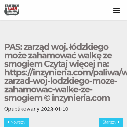
Prze
nawig
PAS: zarząd woj. łódzkiego
może zahamować walkę ze
smogiem Czytaj więcej na:
https://inzynieria.com/paliwa
zarzad-woj-lodzkiego-moze-
zahamowac-walke-ze-
smogiem © inzynieria.com
Opublikowany 2023-01-10
Nowszy
Starszy