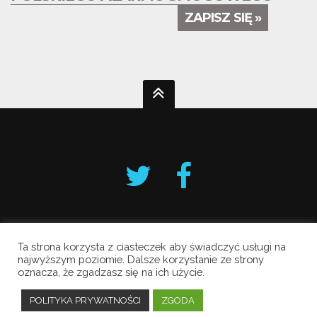
ZAPISZ SIĘ »
Ta strona korzysta z ciasteczek aby świadczyć usługi na
Krakowski Alarm Smogowy
najwyższym poziomie. Dalsze korzystanie ze strony
oznacza, że zgadzasz się na ich użycie.
Copyright © 2019 All Rights Reserved.
Polityka prywatności
POLITYKA PRYWATNOŚCI
ZGODA