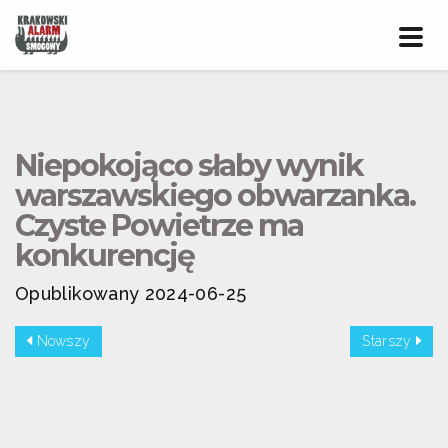
Prze
nawig
Niepokojąco słaby wynik
warszawskiego obwarzanka.
Czyste Powietrze ma
konkurencję
Opublikowany 2024-06-25
Nowszy
Starszy