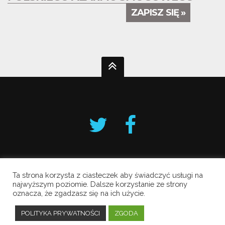
ZAPISZ SIĘ »
Ta strona korzysta z ciasteczek aby świadczyć usługi na
Krakowski Alarm Smogowy
najwyższym poziomie. Dalsze korzystanie ze strony
oznacza, że zgadzasz się na ich użycie.
Copyright © 2019 All Rights Reserved.
Polityka prywatności
POLITYKA PRYWATNOŚCI
ZGODA