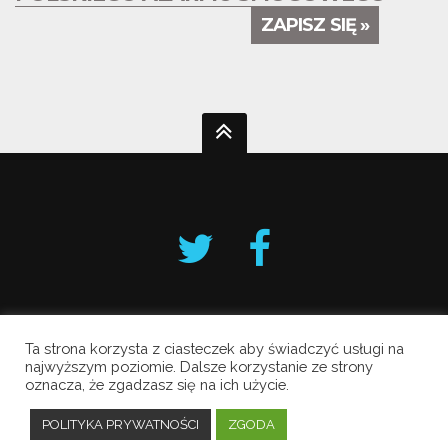
ZAPISZ SIĘ »
Ta strona korzysta z ciasteczek aby świadczyć usługi na
Krakowski Alarm Smogowy
najwyższym poziomie. Dalsze korzystanie ze strony
oznacza, że zgadzasz się na ich użycie.
Copyright © 2019 All Rights Reserved.
Polityka prywatności
POLITYKA PRYWATNOŚCI
ZGODA