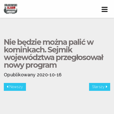
Prze
nawig
Nie będzie można palić w
kominkach. Sejmik
województwa przegłosował
nowy program
Opublikowany 2020-10-16
Nowszy
Starszy