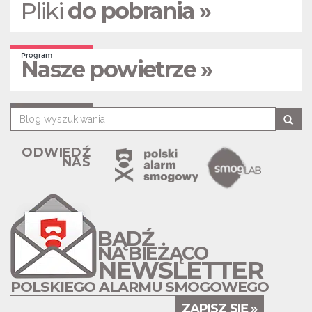
Pliki
do pobrania »
Program
Nasze powietrze »
ODWIEDŹ
NAS
BĄDŹ
NA BIEŻĄCO
NEWSLETTER
POLSKIEGO ALARMU SMOGOWEGO
ZAPISZ SIĘ »