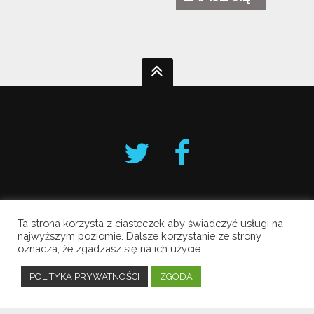
Ta strona korzysta z ciasteczek aby świadczyć usługi na
Krakowski Alarm Smogowy
najwyższym poziomie. Dalsze korzystanie ze strony
oznacza, że zgadzasz się na ich użycie.
Copyright © 2019 All Rights Reserved.
Polityka prywatności
POLITYKA PRYWATNOŚCI
ZGODA