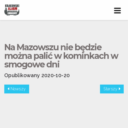
Prze
nawig
Na Mazowszu nie będzie
można palić w kominkach w
smogowe dni
Opublikowany 2020-10-20
Nowszy
Starszy