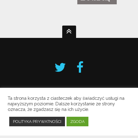
Ta strona korzysta z ciasteczek aby świadczyć usługi na
Krakowski Alarm Smogowy
najwyższym poziomie. Dalsze korzystanie ze strony
oznacza, że zgadzasz się na ich użycie.
Copyright © 2019 All Rights Reserved.
Polityka prywatności
POLITYKA PRYWATNOŚCI
ZGODA