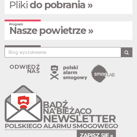
Pliki
do pobrania »
Program
Nasze powietrze »
ODWIEDŹ
NAS
BĄDŹ
NA BIEŻĄCO
NEWSLETTER
POLSKIEGO ALARMU SMOGOWEGO
ZAPISZ SIĘ »