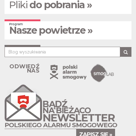
Pliki
do pobrania »
Program
Nasze powietrze »
ODWIEDŹ
NAS
BĄDŹ
NA BIEŻĄCO
NEWSLETTER
POLSKIEGO ALARMU SMOGOWEGO
ZAPISZ SIĘ »