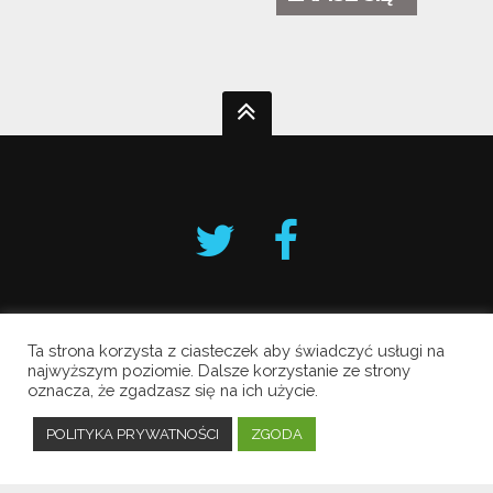
Ta strona korzysta z ciasteczek aby świadczyć usługi na
Krakowski Alarm Smogowy
najwyższym poziomie. Dalsze korzystanie ze strony
oznacza, że zgadzasz się na ich użycie.
Copyright © 2019 All Rights Reserved.
Polityka prywatności
POLITYKA PRYWATNOŚCI
ZGODA