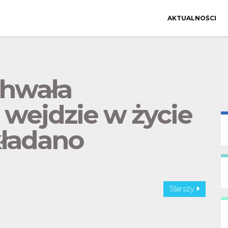
AKTUALNOŚCI
chwała
wejdzie w życie
kładano
Starszy