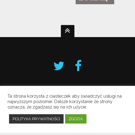
Ta strona korzysta z ciasteczek aby świadczyć usługi na
Krakowski Alarm Smogowy
najwyższym poziomie. Dalsze korzystanie ze strony
oznacza, że zgadzasz się na ich użycie.
Copyright © 2019 All Rights Reserved.
Polityka prywatności
POLITYKA PRYWATNOŚCI
ZGODA