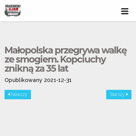
Prze
nawig
Małopolska przegrywa walkę
ze smogiem. Kopciuchy
znikną za 35 lat
Opublikowany 2021-12-31
Nowszy
Starszy