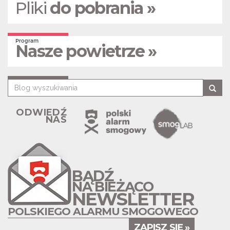
Pliki
do pobrania »
Program
Nasze powietrze »
ODWIEDŹ
NAS
BĄDŹ
NA BIEŻĄCO
NEWSLETTER
POLSKIEGO ALARMU SMOGOWEGO
ZAPISZ SIĘ »