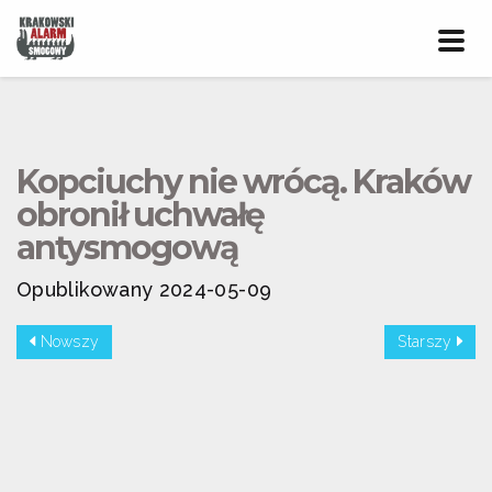
Prze
nawig
Kopciuchy nie wrócą. Kraków
obronił uchwałę
antysmogową
Opublikowany 2024-05-09
Nowszy
Starszy