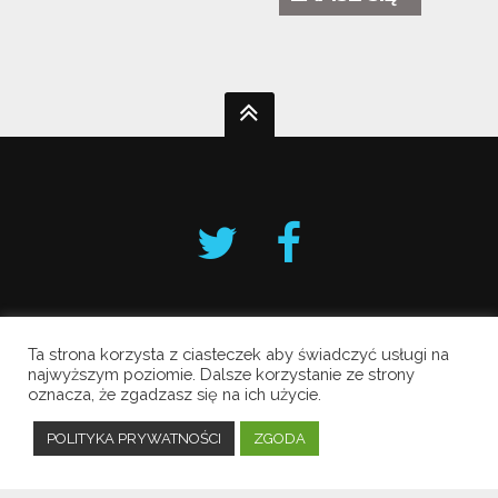
Ta strona korzysta z ciasteczek aby świadczyć usługi na
Krakowski Alarm Smogowy
najwyższym poziomie. Dalsze korzystanie ze strony
oznacza, że zgadzasz się na ich użycie.
Copyright © 2019 All Rights Reserved.
Polityka prywatności
POLITYKA PRYWATNOŚCI
ZGODA