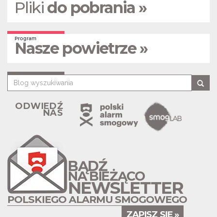
Pliki
do pobrania »
Program
Nasze powietrze »
ODWIEDŹ
NAS
BĄDŹ
NA BIEŻĄCO
NEWSLETTER
POLSKIEGO ALARMU SMOGOWEGO
ZAPISZ SIĘ »