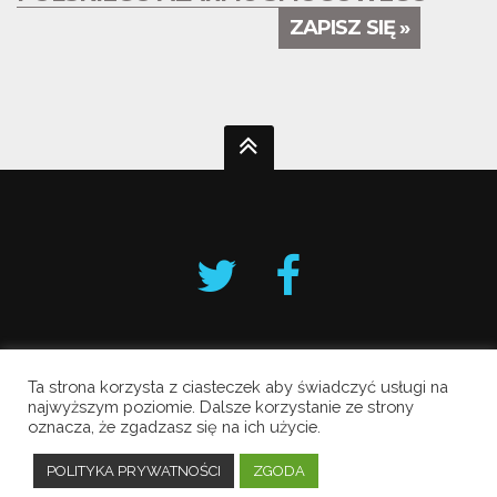
ZAPISZ SIĘ »
Ta strona korzysta z ciasteczek aby świadczyć usługi na
Krakowski Alarm Smogowy
najwyższym poziomie. Dalsze korzystanie ze strony
oznacza, że zgadzasz się na ich użycie.
Copyright © 2019 All Rights Reserved.
Polityka prywatności
POLITYKA PRYWATNOŚCI
ZGODA