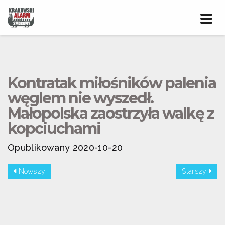
Prze
nawig
Kontratak miłośników palenia
węglem nie wyszedł.
Małopolska zaostrzyła walkę z
kopciuchami
Opublikowany 2020-10-20
Nowszy
Starszy