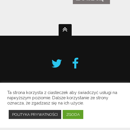
Ta strona korzysta z ciasteczek aby świadczyć usługi na
Krakowski Alarm Smogowy
najwyższym poziomie. Dalsze korzystanie ze strony
oznacza, że zgadzasz się na ich użycie.
Copyright © 2019 All Rights Reserved.
Polityka prywatności
POLITYKA PRYWATNOŚCI
ZGODA