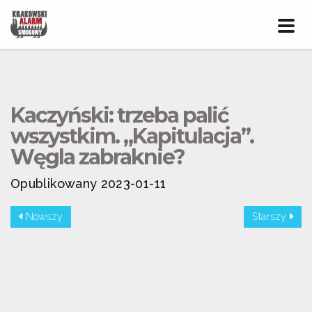
Prze
nawig
Kaczyński: trzeba palić
wszystkim. „Kapitulacja”.
Węgla zabraknie?
Opublikowany 2023-01-11
Nowszy
Starszy