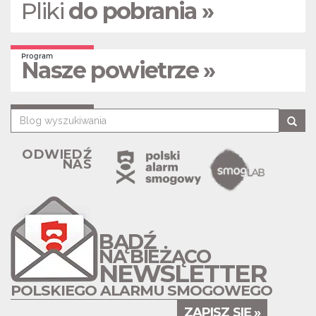
Pliki
do pobrania »
Program
Nasze powietrze »
ODWIEDŹ
NAS
BĄDŹ
NA BIEŻĄCO
NEWSLETTER
POLSKIEGO ALARMU SMOGOWEGO
ZAPISZ SIĘ »