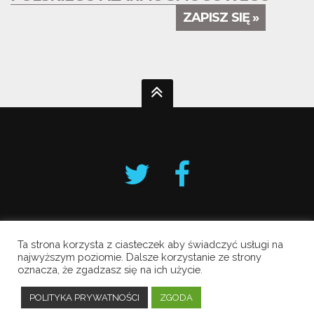
ZAPISZ SIĘ »
Ta strona korzysta z ciasteczek aby świadczyć usługi na
Krakowski Alarm Smogowy
najwyższym poziomie. Dalsze korzystanie ze strony
oznacza, że zgadzasz się na ich użycie.
Copyright © 2019 All Rights Reserved.
Polityka prywatności
POLITYKA PRYWATNOŚCI
ZGODA