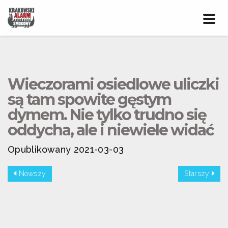
Prze
nawig
Wieczorami osiedlowe uliczki
są tam spowite gęstym
dymem. Nie tylko trudno się
oddycha, ale i niewiele widać
Opublikowany 2021-03-03
Nowszy
Starszy