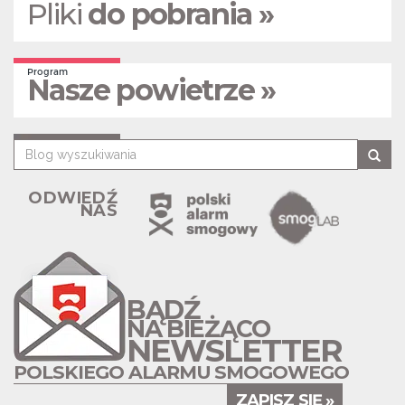
Pliki
do pobrania »
Program
Nasze powietrze »
ODWIEDŹ
NAS
BĄDŹ
NA BIEŻĄCO
NEWSLETTER
POLSKIEGO ALARMU SMOGOWEGO
ZAPISZ SIĘ »