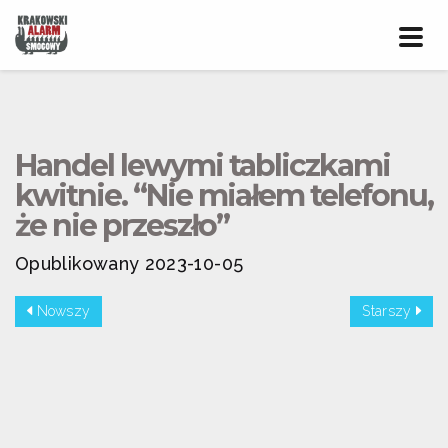
Prze
nawig
Handel lewymi tabliczkami
kwitnie. “Nie miałem telefonu,
że nie przeszło”
Opublikowany 2023-10-05
Nowszy
Starszy