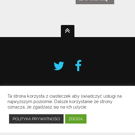
Ta strona korzysta z ciasteczek aby świadczyć usługi na
Krakowski Alarm Smogowy
najwyższym poziomie. Dalsze korzystanie ze strony
oznacza, że zgadzasz się na ich użycie.
Copyright © 2019 All Rights Reserved.
Polityka prywatności
POLITYKA PRYWATNOŚCI
ZGODA