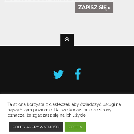
ZAPISZ SIĘ »
Ta strona korzysta z ciasteczek aby świadczyć usługi na
Krakowski Alarm Smogowy
najwyższym poziomie. Dalsze korzystanie ze strony
oznacza, że zgadzasz się na ich użycie.
Copyright © 2019 All Rights Reserved.
Polityka prywatności
POLITYKA PRYWATNOŚCI
ZGODA