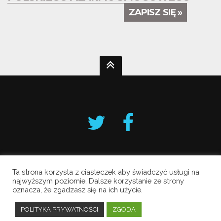
ZAPISZ SIĘ »
Ta strona korzysta z ciasteczek aby świadczyć usługi na
Krakowski Alarm Smogowy
najwyższym poziomie. Dalsze korzystanie ze strony
oznacza, że zgadzasz się na ich użycie.
Copyright © 2019 All Rights Reserved.
Polityka prywatności
POLITYKA PRYWATNOŚCI
ZGODA