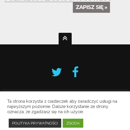
ZAPISZ SIĘ »
Ta strona korzysta z ciasteczek aby świadczyć usługi na
Krakowski Alarm Smogowy
najwyższym poziomie. Dalsze korzystanie ze strony
oznacza, że zgadzasz się na ich użycie.
Copyright © 2019 All Rights Reserved.
Polityka prywatności
POLITYKA PRYWATNOŚCI
ZGODA