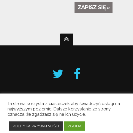
ZAPISZ SIĘ »
Ta strona korzysta z ciasteczek aby świadczyć usługi na
Krakowski Alarm Smogowy
najwyższym poziomie. Dalsze korzystanie ze strony
oznacza, że zgadzasz się na ich użycie.
Copyright © 2019 All Rights Reserved.
Polityka prywatności
POLITYKA PRYWATNOŚCI
ZGODA