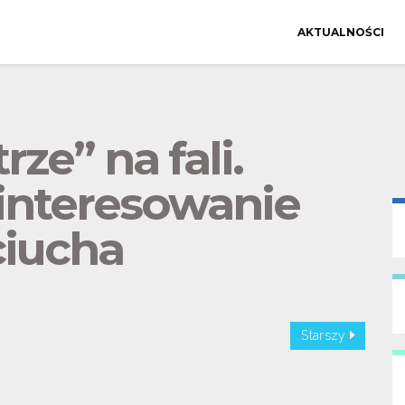
AKTUALNOŚCI
ze” na fali.
interesowanie
iucha
Starszy