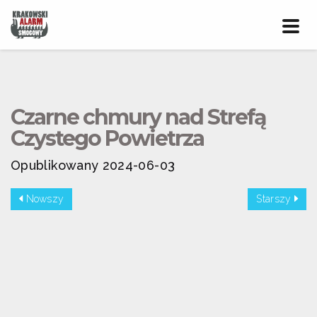
Prze
nawig
Czarne chmury nad Strefą
Czystego Powietrza
Opublikowany 2024-06-03
Nowszy
Starszy