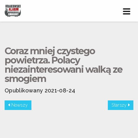
Prze
nawig
Coraz mniej czystego
powietrza. Polacy
niezainteresowani walką ze
smogiem
Opublikowany 2021-08-24
Nowszy
Starszy