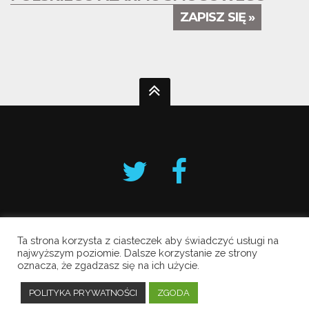
ZAPISZ SIĘ »
Ta strona korzysta z ciasteczek aby świadczyć usługi na
Krakowski Alarm Smogowy
najwyższym poziomie. Dalsze korzystanie ze strony
oznacza, że zgadzasz się na ich użycie.
Copyright © 2019 All Rights Reserved.
Polityka prywatności
POLITYKA PRYWATNOŚCI
ZGODA