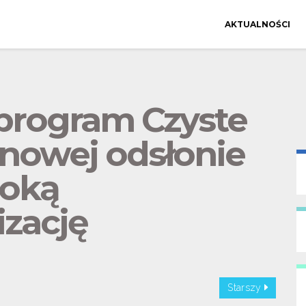
AKTUALNOŚCI
program Czyste
nowej odsłonie
boką
zację
Starszy