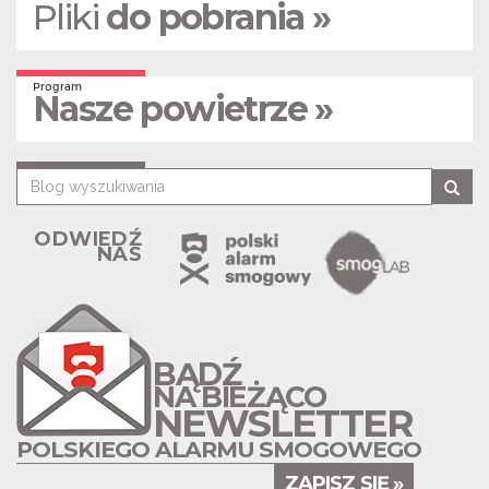
Pliki
do pobrania »
Program
Nasze powietrze »
ODWIEDŹ
NAS
BĄDŹ
NA BIEŻĄCO
NEWSLETTER
POLSKIEGO ALARMU SMOGOWEGO
ZAPISZ SIĘ »