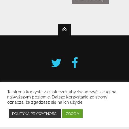
Ta strona korzysta z ciasteczek aby świadczyć usługi na
Krakowski Alarm Smogowy
najwyższym poziomie. Dalsze korzystanie ze strony
oznacza, że zgadzasz się na ich użycie.
Copyright © 2019 All Rights Reserved.
Polityka prywatności
POLITYKA PRYWATNOŚCI
ZGODA