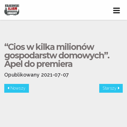
Prze
nawig
“Cios w kilka milionów
gospodarstw domowych”.
Apel do premiera
Opublikowany 2021-07-07
Nowszy
Starszy