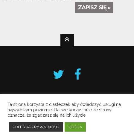
ZAPISZ SIĘ »
Ta strona korzysta z ciasteczek aby świadczyć usługi na
Krakowski Alarm Smogowy
najwyższym poziomie. Dalsze korzystanie ze strony
oznacza, że zgadzasz się na ich użycie.
Copyright © 2019 All Rights Reserved.
Polityka prywatności
POLITYKA PRYWATNOŚCI
ZGODA