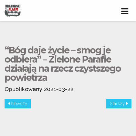
Prze
nawig
“Bóg daje życie – smog je
odbiera” – Zielone Parafie
działają na rzecz czystszego
powietrza
Opublikowany 2021-03-22
Nowszy
Starszy