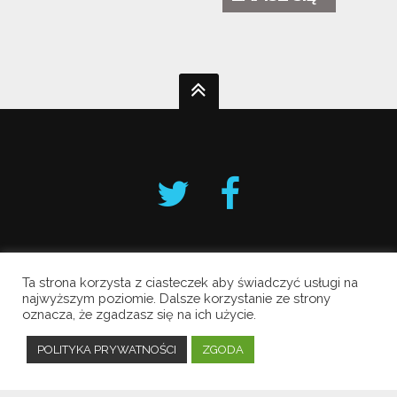
Ta strona korzysta z ciasteczek aby świadczyć usługi na
Krakowski Alarm Smogowy
najwyższym poziomie. Dalsze korzystanie ze strony
oznacza, że zgadzasz się na ich użycie.
Copyright © 2019 All Rights Reserved.
Polityka prywatności
POLITYKA PRYWATNOŚCI
ZGODA