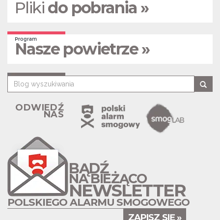
Pliki
do pobrania »
Program
Nasze powietrze »
ODWIEDŹ
NAS
BĄDŹ
NA BIEŻĄCO
NEWSLETTER
POLSKIEGO ALARMU SMOGOWEGO
ZAPISZ SIĘ »