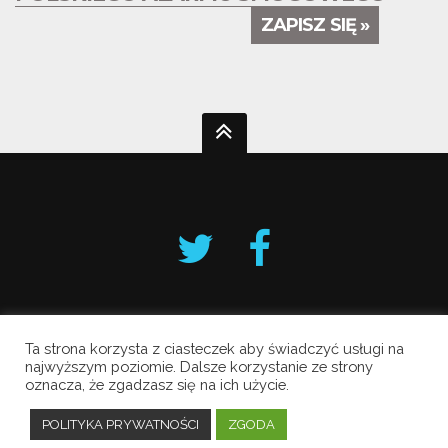
ZAPISZ SIĘ »
Ta strona korzysta z ciasteczek aby świadczyć usługi na
Krakowski Alarm Smogowy
najwyższym poziomie. Dalsze korzystanie ze strony
oznacza, że zgadzasz się na ich użycie.
Copyright © 2019 All Rights Reserved.
Polityka prywatności
POLITYKA PRYWATNOŚCI
ZGODA