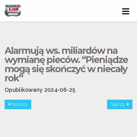
Prze
nawig
Alarmują ws. miliardów na
wymianę pieców. “Pieniądze
mogą się skończyć w niecały
rok”
Opublikowany 2024-06-25
Nowszy
Starszy