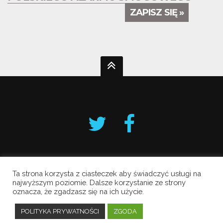
ZAPISZ SIĘ »
Ta strona korzysta z ciasteczek aby świadczyć usługi na
Krakowski Alarm Smogowy
najwyższym poziomie. Dalsze korzystanie ze strony
oznacza, że zgadzasz się na ich użycie.
Copyright © 2019 All Rights Reserved.
Polityka prywatności
POLITYKA PRYWATNOŚCI
ZGODA