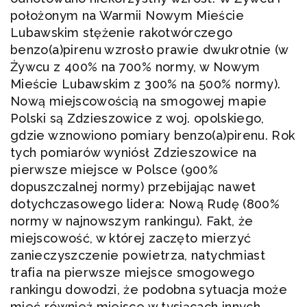
położonym na Warmii Nowym Mieście
Lubawskim stężenie rakotwórczego
benzo(a)pirenu wzrosło prawie dwukrotnie (w
Żywcu z 400% na 700% normy, w Nowym
Mieście Lubawskim z 300% na 500% normy).
Nową miejscowością na smogowej mapie
Polski są Zdzieszowice z woj. opolskiego,
gdzie wznowiono pomiary benzo(a)pirenu. Rok
tych pomiarów wyniósł Zdzieszowice na
pierwsze miejsce w Polsce (900%
dopuszczalnej normy) przebijając nawet
dotychczasowego lidera: Nową Rudę (800%
normy w najnowszym rankingu). Fakt, że
miejscowość, w której zaczęto mierzyć
zanieczyszczenie powietrza, natychmiast
trafia na pierwsze miejsce smogowego
rankingu dowodzi, że podobna sytuacja może
mieć również miejsce w tysiącach innych