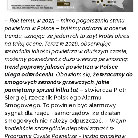
–
Rok temu, w 2025 – mimo pogorszenia stanu
powietrza w Polsce
–
byliśmy ostrożni w ocenie
trendu, uznając, że jeden rok to zbyt krótki okres
na taką ocenę. Teraz w 2026, obserwując
wskaźniki jakości powietrza w dłuższym czasie,
możemy powiedzieć z dużo większą pewnością:
trend poprawy jakości powietrza w Polsce
ulega odwróceniu
. Obawiam się,
że wracamy do
smogowych sezonów grzewczych, jakie
pamiętamy sprzed kilku lat
– stwierdza Piotr
Siergiej, rzecznik Polskiego Alarmu
Smogowego. To powinien być alarmowy
sygnał dla rządu i samorządów, że działań
smogowych nie należy odpuszczać. –
W tym
kontekście szczególnie niepokoi zapaść w
Programie Czyste Powietrze
–
liczba wniosków