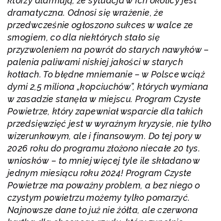
którzy alarmują, że sytuacja w ich okolicy jest
dramatyczna. Odnosi się wrażenie, że
przedwcześnie ogłoszono sukces w walce ze
smogiem, co dla niektórych stało się
przyzwoleniem na powrót do starych nawyków
–
palenia paliwami niskiej jakości w starych
kotłach. To błędne mniemanie – w Polsce wciąż
dymi 2,5 miliona „kopciuchów”, których wymiana
w zasadzie stanęła w miejscu. Program Czyste
Powietrze, który zapewniał wsparcie dla takich
przedsięwzięć jest w wyraźnym kryzysie, nie tylko
wizerunkowym, ale i finansowym. Do tej pory w
2026 roku do programu złożono niecałe 20 tys.
wniosków
– to mniej więcej tyle ile składano w
jednym miesiącu roku 2024! Program Czyste
Powietrze ma poważny problem, a bez niego o
czystym powietrzu możemy tylko pomarzyć.
Najnowsze dane to już nie żółta, ale czerwona