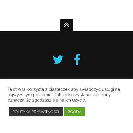
Ta strona korzysta z ciasteczek aby świadczyć usługi na
Krakowski Alarm Smogowy
najwyższym poziomie. Dalsze korzystanie ze strony
oznacza, że zgadzasz się na ich użycie.
Copyright © 2019 All Rights Reserved.
Polityka prywatności
POLITYKA PRYWATNOŚCI
ZGODA