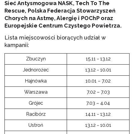
Sieć Antysmogowa NASK, Tech To The
Rescue, Polska Federacja Stowarzyszeń
Chorych na Astmę, Alergię i POChP oraz
Europejskie Centrum Czystego Powietrza.
Lista miejscowości biorących udział w
kampanii:
Zbuczyn
15.11 - 13.12
Jednorożec
13.12 - 10.01
Hajnówka
10.01 – 7.02
Warszawa
7.02 – 7.03
Grójec
7.03 – 4.04
Racibórz
14.11 - 13.12
Ustroń
13.12 - 10.01