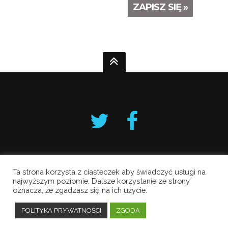
ZAPISZ SIĘ »
Ta strona korzysta z ciasteczek aby świadczyć usługi na
Krakowski Alarm Smogowy
najwyższym poziomie. Dalsze korzystanie ze strony
oznacza, że zgadzasz się na ich użycie.
Copyright © 2019 All Rights Reserved.
Polityka prywatności
POLITYKA PRYWATNOŚCI
ZGODA