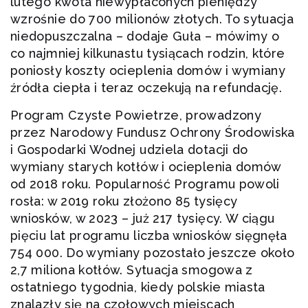
lutego kwota niewypłaconych pieniędzy
wzrośnie do 700 milionów złotych. To sytuacja
niedopuszczalna – dodaje Guła – mówimy o
co najmniej kilkunastu tysiącach rodzin, które
poniosły koszty ocieplenia domów i wymiany
źródła ciepła i teraz oczekują na refundację.
Program Czyste Powietrze, prowadzony
przez Narodowy Fundusz Ochrony Środowiska
i Gospodarki Wodnej udziela dotacji do
wymiany starych kotłów i ocieplenia domów
od 2018 roku. Popularność Programu powoli
rosła: w 2019 roku złożono 85 tysięcy
wniosków, w 2023 – już 217 tysięcy. W ciągu
pięciu lat programu liczba wniosków sięgnęła
754 000. Do wymiany pozostało jeszcze około
2,7 miliona kotłów. Sytuacja smogowa z
ostatniego tygodnia, kiedy polskie miasta
znalazły się na czołowych miejscach