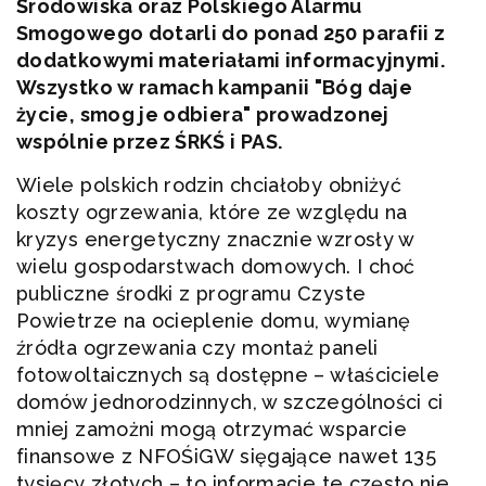
Środowiska oraz Polskiego Alarmu
Smogowego dotarli do ponad 250 parafii z
dodatkowymi materiałami informacyjnymi.
Wszystko w ramach kampanii "Bóg daje
życie, smog je odbiera" prowadzonej
wspólnie przez ŚRKŚ i PAS.
Wiele polskich rodzin chciałoby obniżyć
koszty ogrzewania, które ze względu na
kryzys energetyczny znacznie wzrosły w
wielu gospodarstwach domowych. I choć
publiczne środki z programu Czyste
Powietrze na ocieplenie domu, wymianę
źródła ogrzewania czy montaż paneli
fotowoltaicznych są dostępne – właściciele
domów jednorodzinnych, w szczególności ci
mniej zamożni mogą otrzymać wsparcie
finansowe z NFOŚiGW sięgające nawet 135
tysięcy złotych – to informacje te często nie