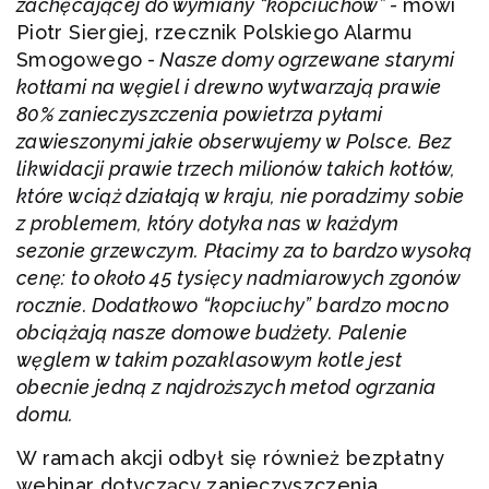
zachęcającej do wymiany “kopciuchów” -
mówi
Piotr Siergiej, rzecznik Polskiego Alarmu
Smogowego
- Nasze domy ogrzewane starymi
kotłami na węgiel i drewno wytwarzają prawie
80% zanieczyszczenia powietrza pyłami
zawieszonymi jakie obserwujemy w Polsce. Bez
likwidacji prawie trzech milionów takich kotłów,
które wciąż działają w kraju, nie poradzimy sobie
z problemem, który dotyka nas w każdym
sezonie grzewczym. Płacimy za to bardzo wysoką
cenę: to około 45 tysięcy nadmiarowych zgonów
rocznie. Dodatkowo “kopciuchy” bardzo mocno
obciążają nasze domowe budżety. Palenie
węglem w takim pozaklasowym kotle jest
obecnie jedną z najdroższych metod ogrzania
domu.
W ramach akcji odbył się również bezpłatny
webinar dotyczący zanieczyszczenia