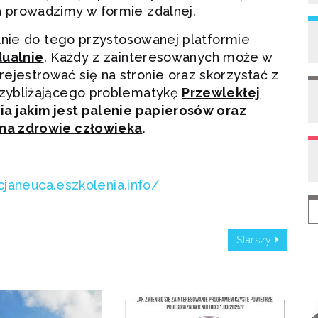
 prowadzimy w formie zdalnej.
lnie do tego przystosowanej platformie
dualnie
. Każdy z zainteresowanych może w
estrować się na stronie oraz skorzystać z
zybliżającego problematykę
Przewlekłej
ia jakim jest palenie papierosów oraz
na zdrowie człowieka
.
cjaneuca.eszkolenia.info/
Starszy