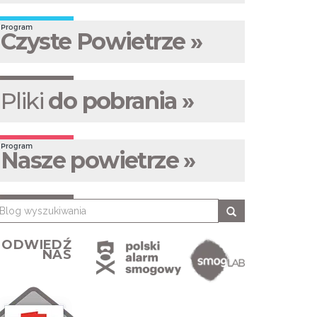
Program
Czyste Powietrze »
Pliki
do pobrania »
Program
Nasze powietrze »
ODWIEDŹ
NAS