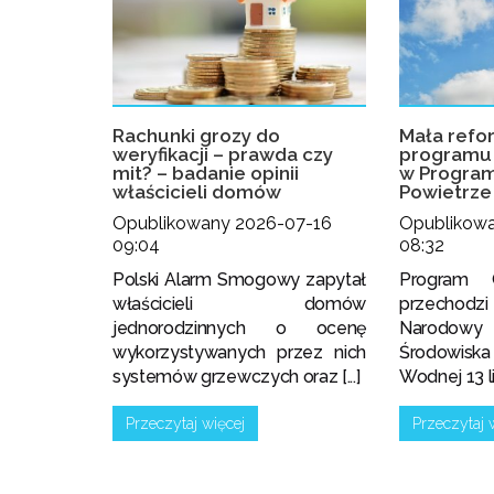
Rachunki grozy do
Mała refo
weryfikacji – prawda czy
programu 
mit? – badanie opinii
w Program
właścicieli domów
Powietrze
Opublikowany 2026-07-16
Opublikow
09:04
08:32
Polski Alarm Smogowy zapytał
Program 
właścicieli domów
przechodz
jednorodzinnych o ocenę
Narodowy
wykorzystywanych przez nich
Środowis
systemów grzewczych oraz [...]
Wodnej 13 lip
Przeczytaj więcej
Przeczytaj 