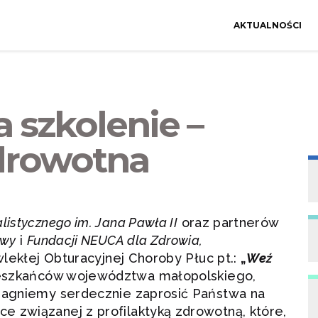
AKTUALNOŚCI
 szkolenie –
zdrowotna
listycznego im. Jana Pawła II
oraz partnerów
owy
i
Fundacji NEUCA dla Zdrowia,
ewlekłej Obturacyjnej Choroby Płuc pt.:
„
Weź
eszkańców województwa małopolskiego,
ragniemy serdecznie zaprosić Państwa na
e związanej z profilaktyką zdrowotną, które,