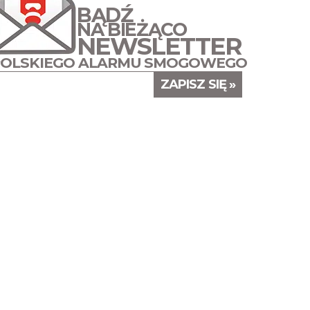
BĄDŹ
NA BIEŻĄCO
NEWSLETTER
POLSKIEGO ALARMU SMOGOWEGO
ZAPISZ SIĘ »