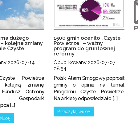
rma dużego
1500 gmin oceniło „Czyste
– kolejne zmiany
Powietrze” – ważny
ie Czyste
program do gruntownej
reformy
any 2026-07-14
Opublikowany 2026-07-07
08:54
Czyste Powietrze
Polski Alarm Smogowy poprosił
i kolejną zmianę.
gminy o opinię na temat
 Fundusz Ochrony
Programu Czyste Powietrze.
ka i Gospodarki
Na ankietę odpowiedziało [...]
ca [...]
Przeczytaj więcej
więcej