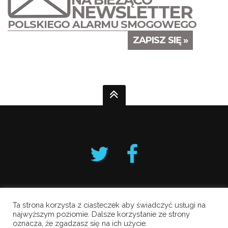
NEWSLETTER
POLSKIEGO ALARMU SMOGOWEGO
ZAPISZ SIĘ »
Ta strona korzysta z ciasteczek aby świadczyć usługi na
Krakowski Alarm Smogowy
najwyższym poziomie. Dalsze korzystanie ze strony
oznacza, że zgadzasz się na ich użycie.
Copyright © 2019 All Rights Reserved.