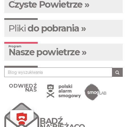
Czyste Powietrze »
Pliki
do pobrania »
Program
Nasze powietrze »
ODWIEDŹ
NAS
BĄDŹ
NA BIEŻĄCO