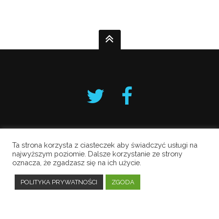
Ta strona korzysta z ciasteczek aby świadczyć usługi na
Krakowski Alarm Smogowy
najwyższym poziomie. Dalsze korzystanie ze strony
oznacza, że zgadzasz się na ich użycie.
Copyright © 2019 All Rights Reserved.
Polityka prywatności
POLITYKA PRYWATNOŚCI
ZGODA