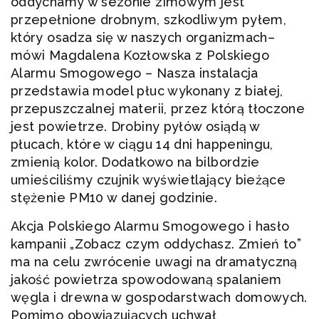
oddychamy w sezonie zimowym jest
przepełnione drobnym, szkodliwym pyłem,
który osadza się w naszych organizmach–
mówi Magdalena Kozłowska z Polskiego
Alarmu Smogowego – Nasza instalacja
przedstawia model płuc wykonany z białej,
przepuszczalnej materii, przez którą tłoczone
jest powietrze. Drobiny pyłów osiądą w
płucach, które w ciągu 14 dni happeningu,
zmienią kolor. Dodatkowo na bilbordzie
umieściliśmy czujnik wyświetlający bieżące
stężenie PM10 w danej godzinie.
Akcja Polskiego Alarmu Smogowego i hasło
kampanii „Zobacz czym oddychasz. Zmień to”
ma na celu zwrócenie uwagi na dramatyczną
jakość powietrza spowodowaną spalaniem
węgla i drewna w gospodarstwach domowych.
Pomimo obowiązujących uchwał