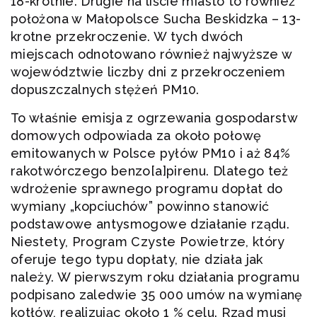
18-krotnie. Drugie na liście miasto to również
położona w Małopolsce Sucha Beskidzka – 13-
krotne przekroczenie. W tych dwóch
miejscach odnotowano również najwyższe w
województwie liczby dni z przekroczeniem
dopuszczalnych stężeń PM10.
To właśnie emisja z ogrzewania gospodarstw
domowych odpowiada za około połowę
emitowanych w Polsce pyłów PM10 i aż 84%
rakotwórczego benzo[a]pirenu. Dlatego też
wdrożenie sprawnego programu dopłat do
wymiany „kopciuchów” powinno stanowić
podstawowe antysmogowe działanie rządu.
Niestety, Program Czyste Powietrze, który
oferuje tego typu dopłaty, nie działa jak
należy. W pierwszym roku działania programu
podpisano zaledwie 35 000 umów na wymianę
kotłów, realizując około 1 % celu. Rząd musi