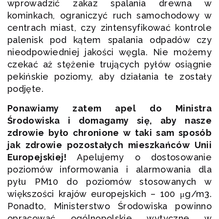
wprowadzić zakaz spalania drewna w
kominkach, ograniczyć ruch samochodowy w
centrach miast, czy zintensyfikować kontrole
palenisk pod kątem spalania odpadów czy
nieodpowiedniej jakości węgla. Nie możemy
czekać aż stężenie trujących pyłów osiągnie
pekińskie poziomy, aby działania te zostały
podjęte.
Ponawiamy zatem apel do Ministra
Środowiska i domagamy się, aby nasze
zdrowie było chronione w taki sam sposób
jak zdrowie pozostałych mieszkańców Unii
Europejskiej!
Apelujemy o dostosowanie
poziomów informowania i alarmowania dla
pyłu PM10 do poziomów stosowanych w
większości krajów europejskich – 100 μg/m3.
Ponadto, Ministerstwo Środowiska powinno
opracować ogólnopolskie wytyczne w