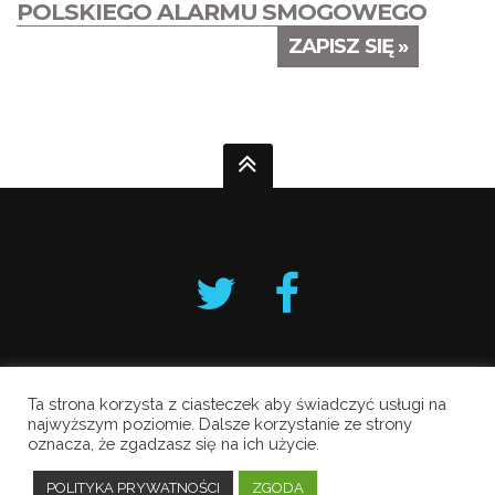
POLSKIEGO ALARMU SMOGOWEGO
ZAPISZ SIĘ »
Ta strona korzysta z ciasteczek aby świadczyć usługi na
Krakowski Alarm Smogowy
najwyższym poziomie. Dalsze korzystanie ze strony
oznacza, że zgadzasz się na ich użycie.
Copyright © 2019 All Rights Reserved.
Polityka prywatności
POLITYKA PRYWATNOŚCI
ZGODA