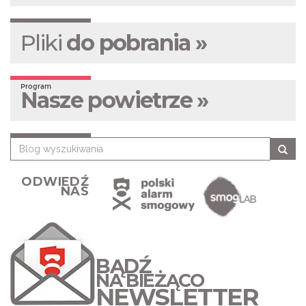
Pliki
do pobrania »
Program
Nasze powietrze »
ODWIEDŹ
NAS
BĄDŹ
NA BIEŻĄCO
NEWSLETTER