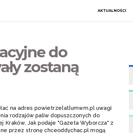
AKTUALNOŚCI
acyjne do
ały zostaną
yłać na adres powietrze[at]umwm.pl uwagi
enia rodzajów paliw dopuszczonych do
ej Kraków. Jak podaje "Gazeta Wyborcza" z
łane przez stronę chceoddychac.pl mogą