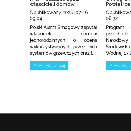
właścicieli domów
Powietrze
Opublikowany 2026-07-16
Opublikow
09:04
08:32
Polski Alarm Smogowy zapytał
Program 
właścicieli domów
przechodz
jednorodzinnych o ocenę
Narodowy
wykorzystywanych przez nich
Środowis
systemów grzewczych oraz [...]
Wodnej 13 lip
Przeczytaj więcej
Przeczytaj 