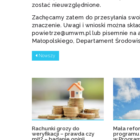
zostać nieuwzględnione.
Zachęcamy zatem do przesyłania swo
znaczenie. Uwagi i wnioski można skła
powietrze@umwm.pl
lub pisemnie na 
Małopolskiego, Departament Środowisk
Nowszy
Rachunki grozy do
Mała refo
weryfikacji – prawda czy
programu 
mit? – badanie opinii
w Program