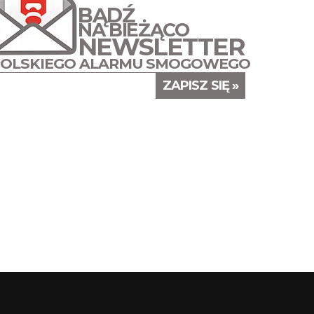
BĄDŹ
NA BIEŻĄCO
NEWSLETTER
POLSKIEGO ALARMU SMOGOWEGO
ZAPISZ SIĘ »