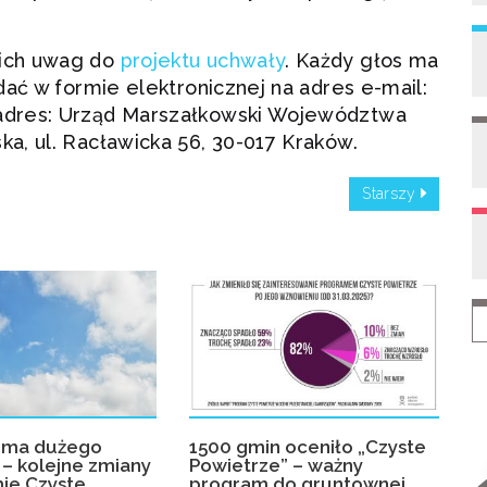
ich uwag do
projektu uchwały
. Każdy głos ma
dać w formie elektronicznej na adres e-mail:
adres: Urząd Marszałkowski Województwa
a, ul. Racławicka 56, 30-017 Kraków.
Starszy
rma dużego
1500 gmin oceniło „Czyste
– kolejne zmiany
Powietrze” – ważny
ie Czyste
program do gruntownej