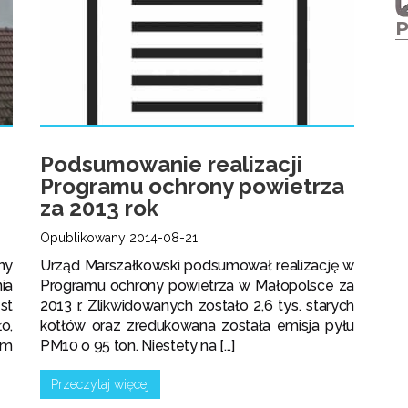
Podsumowanie realizacji
Programu ochrony powietrza
za 2013 rok
Opublikowany 2014-08-21
ny
Urząd Marszałkowski podsumował realizację w
ia
Programu ochrony powietrza w Małopolsce za
st
2013 r. Zlikwidowanych zostało 2,6 tys. starych
o,
kotłów oraz zredukowana została emisja pyłu
em
PM10 o 95 ton. Niestety na [...]
Przeczytaj więcej