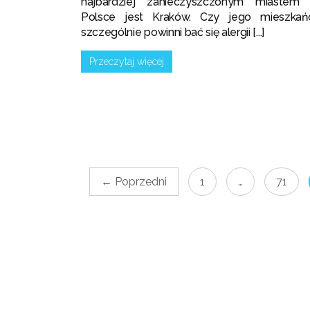
najbardziej zanieczyszczonym miastem
Polsce jest Kraków. Czy jego mieszkań
szczególnie powinni bać się alergii [...]
Przeczytaj więcej
← Poprzedni
1
…
71