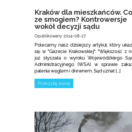
Kraków dla mieszkańców. C
ze smogiem? Kontrowersje
wokół decyzji sądu
Opublikowany 2014-08-27
Polecamy nasz dzisiejszy artykuł, który ukaz
się w "Gazecie Krakowskiej": "Większość z n
już słyszała o wyroku Wojewódzkiego Są
Administracyjnego (WSA) w sprawie zaka
palenia węglem i drewnem. Sąd uznał [...]
Przeczytaj więcej