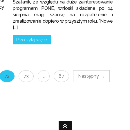
 w
Szatanik, ze względu na duże zainteresowanie
cy
programem PONE, wnioski składane po 14
sierpnia mają szansę na rozpatrzenie i
zrealizowanie dopiero w przyszłym roku. "Nowe
[...]
Przeczytaj więcej
72
73
…
87
Następny →