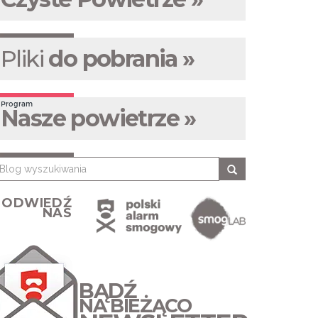
Pliki
do pobrania »
Program
Nasze powietrze »
ODWIEDŹ
NAS
BĄDŹ
NA BIEŻĄCO