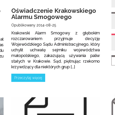
o
Oświadczenie Krakowskiego
Alarmu Smogowego
Opublikowany 2014-08-25
Krakowski Alarm Smogowy z głębokim
rozczarowaniem przyjmuje decyzję
ał
Wojewódzkiego Sądu Administracyjnego, który
as
uchylił uchwałę sejmiku województwa
du
małopolskiego, zakazującą używania paliw
zu
stałych w Krakowie. Sąd, piętnując rzekomo
krzywdzący dla niektórych grup [...]
Przeczytaj więcej